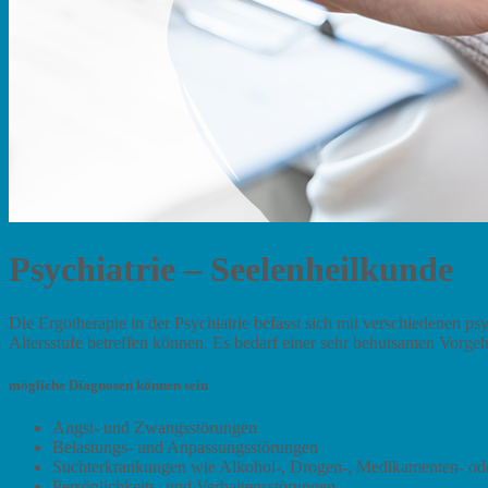
Psychiatrie – Seelenheilkunde
Die Ergotherapie in der Psychiatrie befasst sich mit verschiedenen p
Altersstufe betreffen können. Es bedarf einer sehr behutsamen Vorgehe
mögliche Diagnosen können sein
Angst- und Zwangsstörungen
Belastungs- und Anpassungsstörungen
Suchterkrankungen wie Alkohol-, Drogen-, Medikamenten- ode
Persönlichkeits- und Verhaltensstörungen