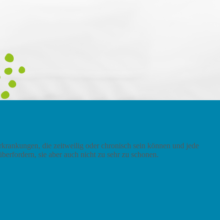
rkrankungen, die zeitweilig oder chronisch sein können und jede
berfordern, sie aber auch nicht zu sehr zu schonen.